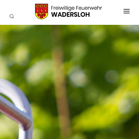
AKTUELLES
EINSÄTZE
WIR ÜBER UNS
FEUERWEHRKAPELLE
TECHNIK
SERVICE