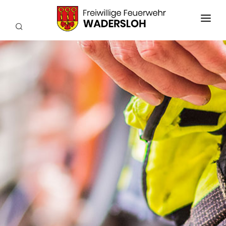
AKTUELLES
EINSÄTZE
WIR ÜBER UNS
FEUERWEHRKAPELLE
TECHNIK
SERVICE