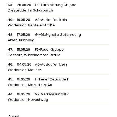
50.
25.05.26
H0-Hilfeleistung Gruppe
Diestedde, Im Schürbusch
49.
19.05.26
A0-Auslaufen klein
Wadersloh, Bentelerstraße
48.
17.05.26
G1-GSG große Gefährdung
Ahlen, Brinkweg
47.
15.05.26
F0-Feuer Gruppe
Liesborn, Winkelhorster Straße
46.
04.05.26
A0-Auslaufen klein
Wadersloh, Mauritz
45.
01.05.26
F1-Feuer Gebäude 1
Wadersloh, Mozartstraße
44.
01.05.26
V2-Verkehrsunfall 2
Wadersloh, Hovestweg