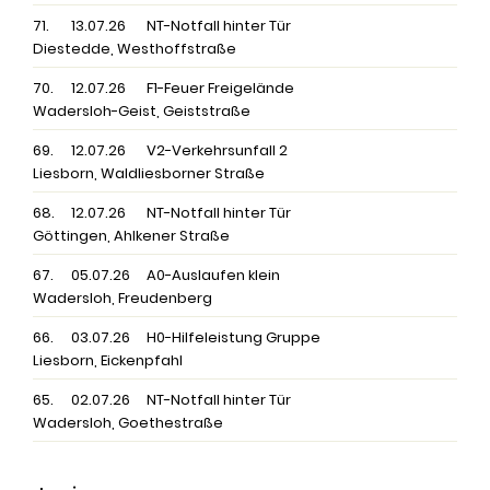
71.
13.07.26
NT-Notfall hinter Tür
Diestedde, Westhoffstraße
70.
12.07.26
F1-Feuer Freigelände
Wadersloh-Geist, Geiststraße
69.
12.07.26
V2-Verkehrsunfall 2
Liesborn, Waldliesborner Straße
68.
12.07.26
NT-Notfall hinter Tür
Göttingen, Ahlkener Straße
67.
05.07.26
A0-Auslaufen klein
Wadersloh, Freudenberg
66.
03.07.26
H0-Hilfeleistung Gruppe
Liesborn, Eickenpfahl
65.
02.07.26
NT-Notfall hinter Tür
Wadersloh, Goethestraße