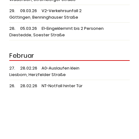
29.
09.03.26
V2-Verkehrsunfall 2
Göttingen, Benninghauser Straße
28.
05.03.26
E1-Eingeklemmt bis 2 Personen
Diestedde, Soester Straße
Februar
27.
28.02.26
A0-Auslaufen klein
Liesborn, Herzfelder Straße
26.
28.02.26
NT-Notfall hinter Tür
Wadersloh, Faulunger Weg
25.
24.02.26
A0-Auslaufen klein
Wadersloh, Mauritz
24.
16.02.26
Brandsicherheitsdienst
Liesborn, Ortskern
23.
15.02.26
F0-Feuer Gruppe