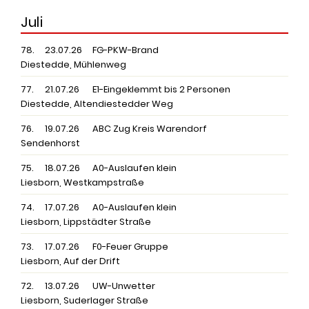
Juli
78.
23.07.26
FG-PKW-Brand
Diestedde, Mühlenweg
77.
21.07.26
E1-Eingeklemmt bis 2 Personen
Diestedde, Altendiestedder Weg
76.
19.07.26
ABC Zug Kreis Warendorf
Sendenhorst
75.
18.07.26
A0-Auslaufen klein
Liesborn, Westkampstraße
74.
17.07.26
A0-Auslaufen klein
Liesborn, Lippstädter Straße
73.
17.07.26
F0-Feuer Gruppe
Liesborn, Auf der Drift
72.
13.07.26
UW-Unwetter
Liesborn, Suderlager Straße