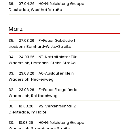
36.
07.04.26
H0-Hilfeleistung Gruppe
Diestedde, Westhoffstraße
März
35.
27.03.26
F1-Feuer Gebäude 1
Liesborn, Bernhard-Witte-Straße
34.
24.03.26
NT-Notfall hinter Tür
Wadersloh, Hermann-Stehr-Straße
33.
23.03.26
A0-Auslaufen klein
Wadersloh, Heckenweg
32.
23.03.26
F1-Feuer Freigelände
Wadersloh, Rottbachweg
31.
18.03.26
V2-Verkehrsunfall 2
Diestedde, Im Holte
30.
10.03.26
H0-Hilfeleistung Gruppe
Wadersloh, Stromberger Straße