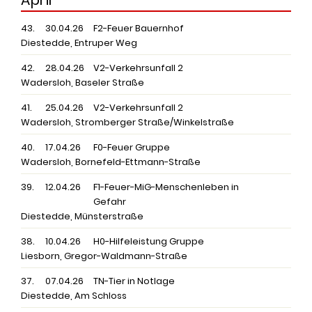
April
43.
30.04.26
F2-Feuer Bauernhof
Diestedde, Entruper Weg
42.
28.04.26
V2-Verkehrsunfall 2
Wadersloh, Baseler Straße
41.
25.04.26
V2-Verkehrsunfall 2
Wadersloh, Stromberger Straße/Winkelstraße
40.
17.04.26
F0-Feuer Gruppe
Wadersloh, Bornefeld-Ettmann-Straße
39.
12.04.26
F1-Feuer-MiG-Menschenleben in
Gefahr
Diestedde, Münsterstraße
38.
10.04.26
H0-Hilfeleistung Gruppe
Liesborn, Gregor-Waldmann-Straße
37.
07.04.26
TN-Tier in Notlage
Diestedde, Am Schloss