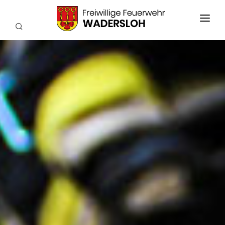
AKTUELLES
EINSÄTZE
WIR ÜBER UNS
FEUERWEHRKAPELLE
TECHNIK
SERVICE