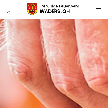
AKTUELLES
EINSÄTZE
WIR ÜBER UNS
FEUERWEHRKAPELLE
TECHNIK
SERVICE