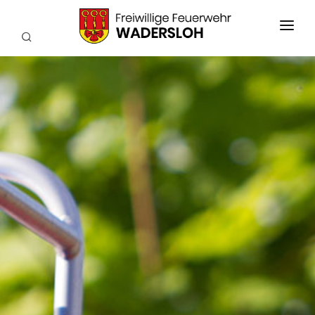
AKTUELLES
EINSÄTZE
WIR ÜBER UNS
FEUERWEHRKAPELLE
TECHNIK
SERVICE