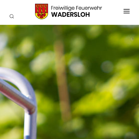
AKTUELLES
EINSÄTZE
WIR ÜBER UNS
FEUERWEHRKAPELLE
TECHNIK
SERVICE