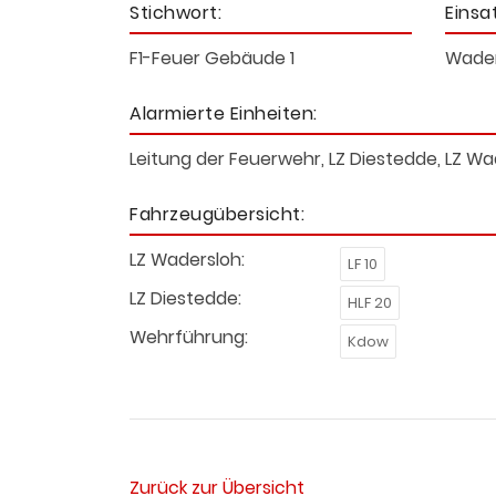
Stichwort:
Einsa
F1-Feuer Gebäude 1
Wader
Alarmierte Einheiten:
Leitung der Feuerwehr, LZ Diestedde, LZ Wa
Fahrzeugübersicht:
LZ Wadersloh:
LF 10
LZ Diestedde:
HLF 20
Wehrführung:
Kdow
Zurück zur Übersicht