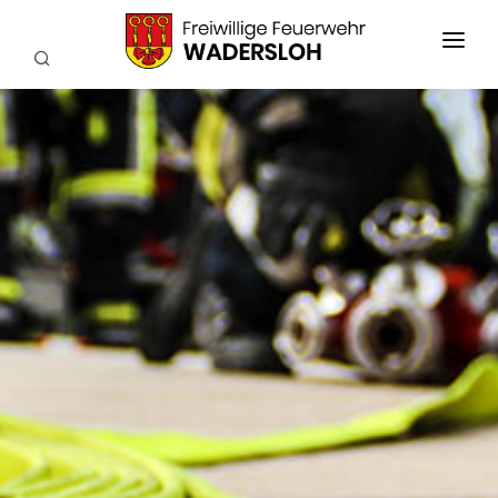
AKTUELLES
EINSÄTZE
WIR ÜBER UNS
FEUERWEHRKAPELLE
TECHNIK
SERVICE