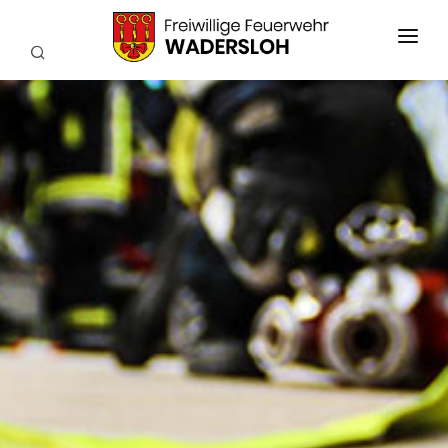
AKTUELLES
EINSÄTZE
WIR ÜBER UNS
FEUERWEHRKAPELLE
TECHNIK
SERVICE