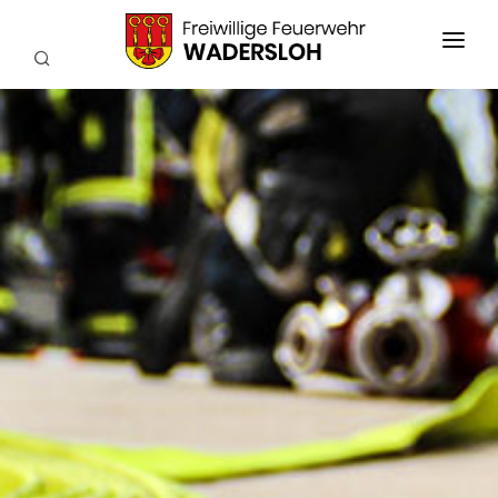
AKTUELLES
EINSÄTZE
WIR ÜBER UNS
FEUERWEHRKAPELLE
TECHNIK
SERVICE