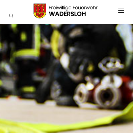
AKTUELLES
EINSÄTZE
WIR ÜBER UNS
FEUERWEHRKAPELLE
TECHNIK
SERVICE