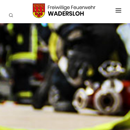
AKTUELLES
EINSÄTZE
WIR ÜBER UNS
FEUERWEHRKAPELLE
TECHNIK
SERVICE