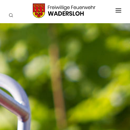
AKTUELLES
EINSÄTZE
WIR ÜBER UNS
FEUERWEHRKAPELLE
TECHNIK
SERVICE