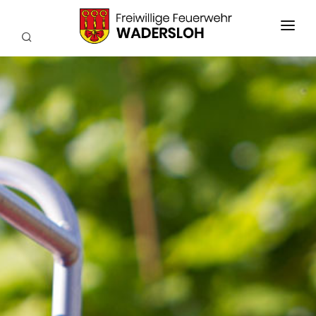
AKTUELLES
EINSÄTZE
WIR ÜBER UNS
FEUERWEHRKAPELLE
TECHNIK
SERVICE